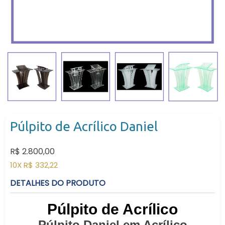
Púlpito de Acrílico Daniel
Preço
R$ 2.800,00
normal
10X R$ 332,22
DETALHES DO PRODUTO
Púlpito de Acrílico
Púlpito Daniel em Acrílico