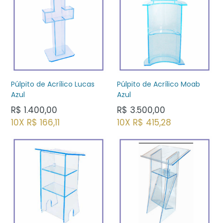
Púlpito de Acrílico Lucas
Púlpito de Acrílico Moab
Azul
Azul
Preço
Preço
R$ 1.400,00
R$ 3.500,00
normal
normal
10X R$ 166,11
10X R$ 415,28