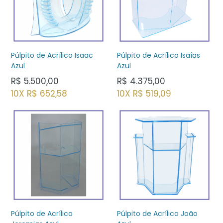
Púlpito de Acrílico Isaías
Púlpito de Acrílico Isaac
Azul
Azul
Preço
Preço
R$ 4.375,00
R$ 5.500,00
normal
normal
10X R$ 519,09
10X R$ 652,58
Púlpito de Acrílico
Púlpito de Acrílico João