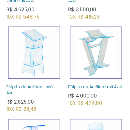
Jeremias Azul
Azul
Preço
Preço
R$ 4.625,00
R$ 3.500,00
normal
normal
10X R$ 548,76
10X R$ 415,28
Púlpito de Acrílico José
Púlpito de Acrílico Levi Azul
Azul
Preço
R$ 4.000,00
Preço
normal
R$ 2.625,00
10X R$ 474,60
normal
10X R$ 311,46