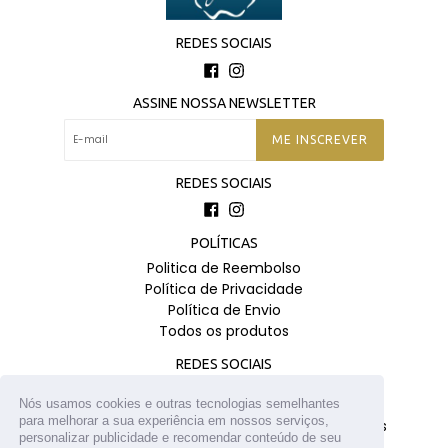
REDES SOCIAIS
Facebook
Instagram
ASSINE NOSSA NEWSLETTER
ME INSCREVER
REDES SOCIAIS
Facebook
Instagram
POLÍTICAS
Politica de Reembolso
Política de Privacidade
Política de Envio
Todos os produtos
REDES SOCIAIS
Facebook
Instagram
Nós usamos cookies e outras tecnologias semelhantes
para melhorar a sua experiência em nossos serviços,
Utilize esse texto para falar mais sobre os seus
personalizar publicidade e recomendar conteúdo de seu
produtos com os seus clientes