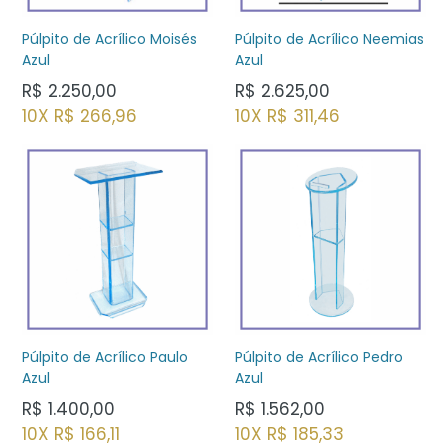
Púlpito de Acrílico Moisés
Púlpito de Acrílico Neemias
Azul
Azul
Preço
Preço
R$ 2.250,00
R$ 2.625,00
normal
normal
10X R$ 266,96
10X R$ 311,46
Púlpito de Acrílico Paulo
Púlpito de Acrílico Pedro
Azul
Azul
Preço
Preço
R$ 1.400,00
R$ 1.562,00
normal
normal
10X R$ 166,11
10X R$ 185,33