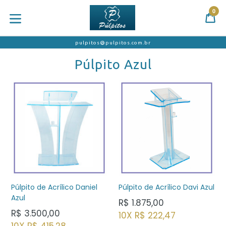
Pular
0
para
Ca
Ca
o
expandir/colapsar
conteúdo
pulpitos@pulpitos.com.br
Púlpito Azul
Púlpito de Acrílico Daniel
Púlpito de Acrílico Davi Azul
Azul
Preço
R$ 1.875,00
Preço
normal
R$ 3.500,00
10X R$ 222,47
normal