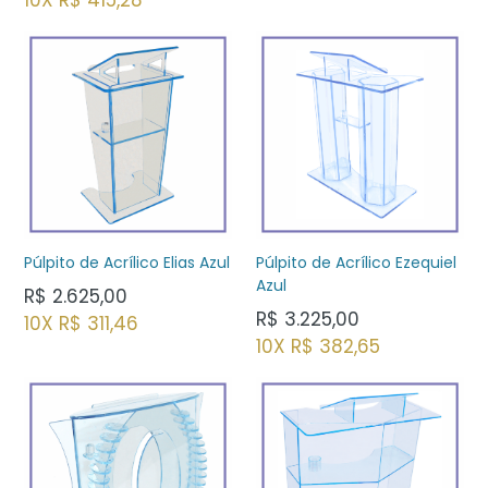
10X R$ 415,28
Púlpito de Acrílico Elias Azul
Púlpito de Acrílico Ezequiel
Azul
Preço
R$ 2.625,00
normal
Preço
R$ 3.225,00
10X R$ 311,46
normal
10X R$ 382,65